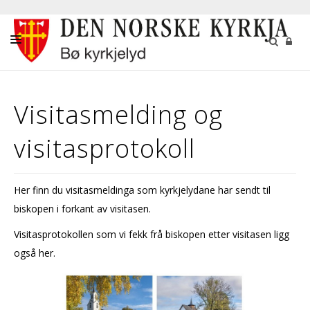
KYRKJELEGE HANDLINGAR
Visitasmelding og
KYRKJELYDSARBEID
visitasprotokoll
KYRKJENE OG KYRKJEGARDEN
KULTURARRANGEMENT
Her finn du visitasmeldinga som kyrkjelydane har sendt til
GIVARTENESTE
biskopen i forkant av visitasen.
KYRKJELYDSBLAD
Visitasprotokollen som vi fekk frå biskopen etter visitasen ligg
KALENDER
også her.