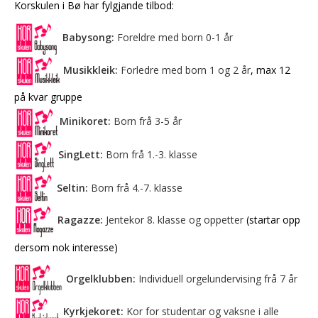
Korskulen i Bø har fylgjande tilbod:
Babysong:
Foreldre med born 0-1 år
Musikkleik:
Forledre med born 1 og 2 år
, max 12
på kvar gruppe
Minikoret:
Born frå 3-5 år
SingLett:
Born frå 1.-3. klasse
Seltin:
Born frå 4.-7. klasse
Ragazze:
Jentekor 8. klasse og oppetter
(startar opp
dersom nok interesse)
Orgelklubben:
Individuell orgelundervising frå 7 år
Kyrkjekoret:
Kor for studentar og vaksne i alle