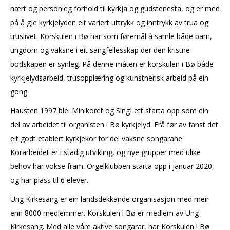
nært og personleg forhold til kyrkja og gudstenesta, og er med
på å gje kyrkjelyden eit variert uttrykk og inntrykk av trua og
truslivet. Korskulen i Bø har som føremål å samle både barn,
ungdom og vaksne i eit sangfellesskap der den kristne
bodskapen er synleg. På denne måten er korskulen i Bø både
kyrkjelydsarbeid, trusopplæring og kunstnerisk arbeid på ein
gong.
Hausten 1997 blei Minikoret og SingLett starta opp som ein
del av arbeidet til organisten i Bø kyrkjelyd. Frå før av fanst det
eit godt etablert kyrkjekor for dei vaksne songarane.
Korarbeidet er i stadig utvikling, og nye grupper med ulike
behov har vokse fram. Orgelklubben starta opp i januar 2020,
og har plass til 6 elever.
Ung Kirkesang er ein landsdekkande organisasjon med meir
enn 8000 medlemmer. Korskulen i Bø er medlem av Ung
Kirkesang. Med alle våre aktive songarar, har Korskulen i Bø