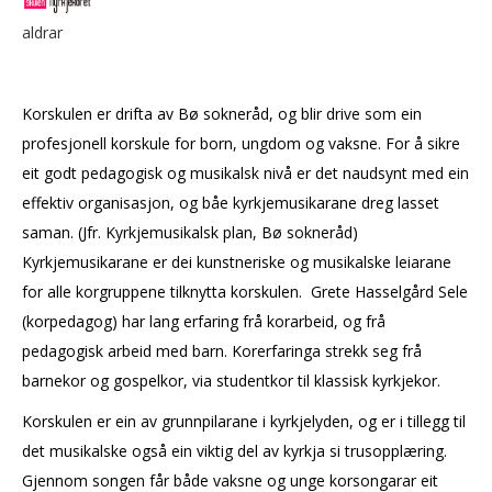
aldrar
Korskulen er drifta av Bø sokneråd, og blir drive som ein
profesjonell korskule for born, ungdom og vaksne. For å sikre
eit godt pedagogisk og musikalsk nivå er det naudsynt med ein
effektiv organisasjon, og båe kyrkjemusikarane dreg lasset
saman. (Jfr. Kyrkjemusikalsk plan, Bø sokneråd)
Kyrkjemusikarane er dei kunstneriske og musikalske leiarane
for alle korgruppene tilknytta korskulen. Grete Hasselgård Sele
(korpedagog) har lang erfaring frå korarbeid, og frå
pedagogisk arbeid med barn. Korerfaringa strekk seg frå
barnekor og gospelkor, via studentkor til klassisk kyrkjekor.
Korskulen er ein av grunnpilarane i kyrkjelyden, og er i tillegg til
det musikalske også ein viktig del av kyrkja si trusopplæring.
Gjennom songen får både vaksne og unge korsongarar eit