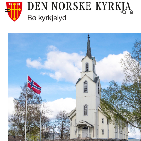
KYRKJELEGE HANDLINGAR
KYRKJELYDSARBEID
KYRKJENE OG KYRKJEGARDEN
KULTURARRANGEMENT
GIVARTENESTE
KYRKJELYDSBLAD
KALENDER